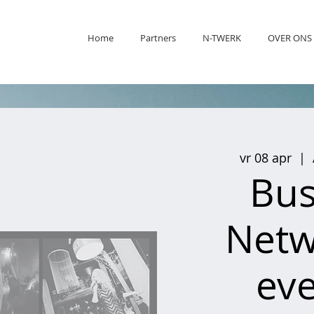
Home
Partners
N-TWERK
OVER ONS
vr 08 apr
  |  
Bus
Netw
eve