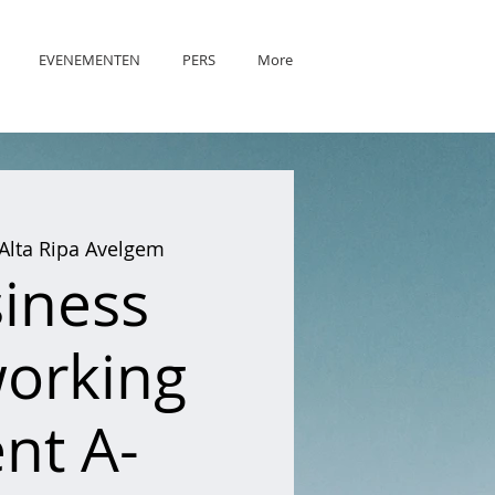
EVENEMENTEN
PERS
More
Alta Ripa Avelgem
iness
orking
nt A-